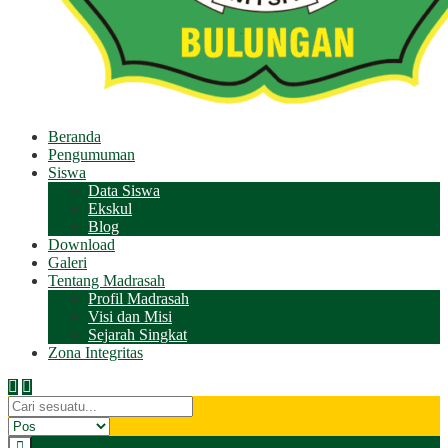
Beranda
Pengumuman
Siswa
Data Siswa
Ekskul
Blog
Download
Galeri
Tentang Madrasah
Profil Madrasah
Visi dan Misi
Sejarah Singkat
Zona Integritas