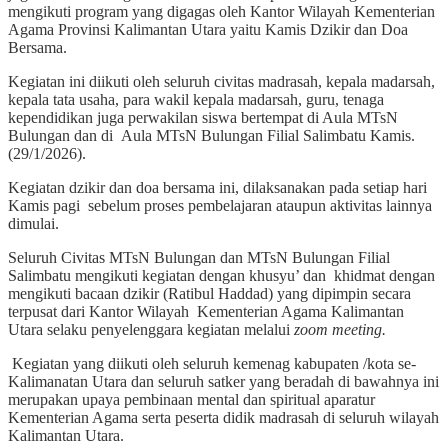
mengikuti program yang digagas oleh Kantor Wilayah Kementerian
Agama Provinsi Kalimantan Utara yaitu Kamis Dzikir dan Doa
Bersama.
Kegiatan ini diikuti oleh seluruh civitas madrasah, kepala madarsah,
kepala tata usaha, para wakil kepala madarsah, guru, tenaga
kependidikan juga perwakilan siswa bertempat di Aula MTsN
Bulungan dan di Aula MTsN Bulungan Filial Salimbatu Kamis.
(29/1/2026).
Kegiatan dzikir dan doa bersama ini, dilaksanakan pada setiap hari
Kamis pagi sebelum proses pembelajaran ataupun aktivitas lainnya
dimulai.
Seluruh Civitas MTsN Bulungan dan MTsN Bulungan Filial
Salimbatu mengikuti kegiatan dengan khusyu’ dan khidmat dengan
mengikuti bacaan dzikir (Ratibul Haddad) yang dipimpin secara
terpusat dari Kantor Wilayah Kementerian Agama Kalimantan
Utara selaku penyelenggara kegiatan melalui
zoom meeting.
Kegiatan yang diikuti oleh seluruh kemenag kabupaten /kota se-
Kalimanatan Utara dan seluruh satker yang beradah di bawahnya ini
merupakan upaya pembinaan mental dan spiritual aparatur
Kementerian Agama serta peserta didik madrasah di seluruh wilayah
Kalimantan Utara.