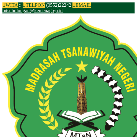
WITA
:
:
TELPON
(0552)22242
EMAIL
mtsnbulungan@kemenag.go.id