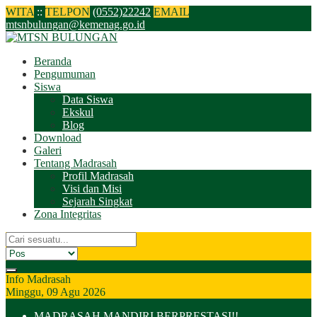
WITA
:
:
TELPON
(0552)22242
EMAIL
mtsnbulungan@kemenag.go.id
Beranda
Pengumuman
Siswa
Data Siswa
Ekskul
Blog
Download
Galeri
Tentang Madrasah
Profil Madrasah
Visi dan Misi
Sejarah Singkat
Zona Integritas
Info Madrasah
Minggu, 09 Agu 2026
MADRASAH MANDIRI BERPRESTASI!!