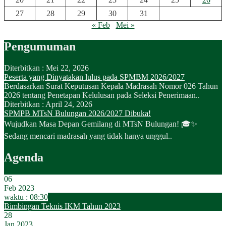
27
28
29
30
31
« Feb
Mei »
Pengumuman
Diterbitkan :
Mei 22, 2026
Peserta yang Dinyatakan lulus pada SPMBM 2026/2027
Berdasarkan Surat Keputusan Kepala Madrasah Nomor 026 Tahun
2026 tentang Penetapan Kelulusan pada Seleksi Penerimaan..
Diterbitkan :
April 24, 2026
SPMPB MTsN Bulungan 2026/2027 Dibuka!
Wujudkan Masa Depan Gemilang di MTsN Bulungan! 🎓✨
Sedang mencari madrasah yang tidak hanya unggul..
Agenda
06
Feb 2023
waktu : 08:30
Bimbingan Teknis IKM Tahun 2023
28
Jan 2023