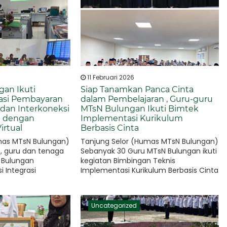
11 Februari 2026
an Ikuti
Siap Tanamkan Panca Cinta
grasi Pembayaran
dalam Pembelajaran , Guru-guru
 dan Interkoneksi
MTsN Bulungan Ikuti Bimtek
eb dengan
Implementasi Kurikulum
irtual
Berbasis Cinta
mas MTsN Bulungan)
Tanjung Selor (Humas MTsN Bulungan)
, guru dan tenaga
Sebanyak 30 Guru MTsN Bulungan ikuti
 Bulungan
kegiatan Bimbingan Teknis
i Integrasi
Implementasi Kurikulum Berbasis Cinta
a Pegawai..
(KBC) yang..
Uncategorized