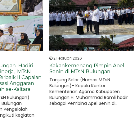
2 Februari 2026
ungan Hadiri
Kakankemenang Pimpin Apel
inerja, MTsN
Senin di MTsN Bulungan
rbaik II Capaian
Tanjung Selor (Humas MTsN
isasi Anggaran
Bulungan)- Kepala Kantor
h se-Kaltara
Kementerian Agama Kabupaten
sN Bulungan)
Bulungan H. Muhammad Ramli hadir
i Bulungan
sebagai Pembina Apel Senin di..
m Pengelolah
ngikuti kegiatan
aluasi Kinerja