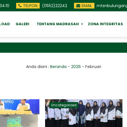
:
34
:
11
TELPON
(0552)22242
EMAIL
mtsnbulungan@
LOAD
GALERI
TENTANG MADRASAH
ZONA INTEGRITAS
Anda disini :
Beranda
-
2026
-
Februari
Uncategorized