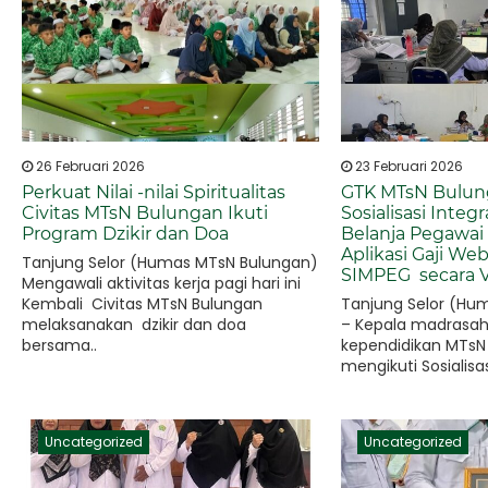
26 Februari 2026
23 Februari 2026
Perkuat Nilai -nilai Spiritualitas
GTK MTsN Bulung
Civitas MTsN Bulungan Ikuti
Sosialisasi Inte
Program Dzikir dan Doa
Belanja Pegawai
Aplikasi Gaji W
Tanjung Selor (Humas MTsN Bulungan)
SIMPEG secara V
Mengawali aktivitas kerja pagi hari ini
Kembali Civitas MTsN Bulungan
Tanjung Selor (Hu
melaksanakan dzikir dan doa
– Kepala madrasah
bersama..
kependidikan MTsN
mengikuti Sosialisas
Pembayaran Belanj
Uncategorized
Uncategorized