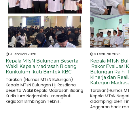
9 Februari 2026
9 Februari 2026
Kepala MTsN Bulungan Beserta
Kepala MTsN Bul
Wakil Kepala Madrasah Bidang
Rakor Evaluasi K
Kurikulum Ikuti Bimtek KBC
Bulungan Raih Te
Kinerja dan Real
Tarakan (Humas MTsN Bulungan)
Kategori Madrasa
Kepala MTsN Bulungan Hj. Rosdiana
beserta Wakil Kepala Madrasah Bidang
Tarakan(Humas MT
Kurikulum Norjamilah mengikuti
Kepala MTsN Neger
kegiatan Bimbingan Teknis..
didampingi oleh Ti
Anggaran hadir me
Rapat Koordinasi Ev
Tahun..