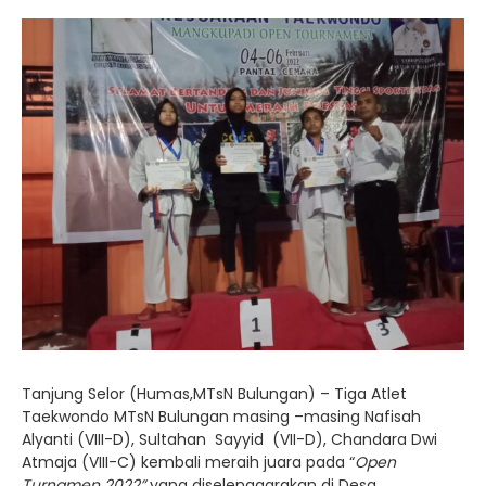
Tanjung Selor (Humas,MTsN Bulungan) – Tiga Atlet
Taekwondo MTsN Bulungan masing –masing Nafisah
Alyanti (VIII-D), Sultahan Sayyid (VII-D), Chandara Dwi
Atmaja (VIII-C) kembali meraih juara pada “
Open
Turnamen 2022”
yang diselenggarakan di Desa