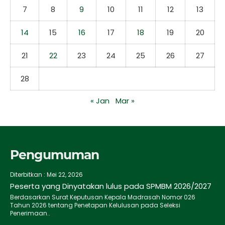
7
8
9
10
11
12
13
14
15
16
17
18
19
20
21
22
23
24
25
26
27
28
« Jan
Mar »
Pengumuman
Diterbitkan :
Mei 22, 2026
Peserta yang Dinyatakan lulus pada SPMBM 2026/2027
Berdasarkan Surat Keputusan Kepala Madrasah Nomor 026
Tahun 2026 tentang Penetapan Kelulusan pada Seleksi
Penerimaan..