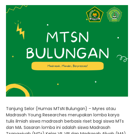
Tanjung Selor (Humas MTsN Bulungan) – Myres atau
Madrasah Young Researches merupakan lomba karya
tulis ilmiah siswa madrasah berbasis riset bagi siswa MTs
dan MA. Sasaran lomba ini adalah siswa Madrasah
Tsanawiyah (MTs) Kelas VII, VIII dan Madrasah Aliyah (MA)