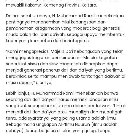
mewakili Kakanwil Kemenag Provinsi Kaltara.
Dalam sambutannya, H. Muhammad Ramli menekankan
pentingnya menanamkan nilai kebangsaan dan
pemahaman keagamaan yang moderat bagi generasi
muda calon da’i dan da’iyah, sebagai upaya membentuk
kader yang kompeten dan berintegritas.
“Kami mengapresiasi Majelis Da’i Kebangsaan yang telah
menggagas kegiatan pembinaan ini. Melalui kegiatan
seperti ini, siswa dan siswi madrasah diharapkan dapat
menjadi generasi penerus da’i dan da’iyah yang berilmu,
berakhlak, serta mampu menjawab tantangan dakwah di
masa depan,” ujarnya.
Lebih lanjut, H. Muhammad Ramli menekankan bahwa
seorang da’i dan da’iyah harus memiliki landasan ilmu
yang kuat sebagai bekal utama dalam berdakwah. “Untuk
menjadi da’i dan da’iyah atau muballigh dan muballigah
tentu ada syaratnya, yang paling utama adalah ilmu.
Sebagaimana ungkapan Al-‘Ilmu Nuurun (ilmu adalah
cahaya). Ibarat berjalan di jalan yang gelap, tanpa