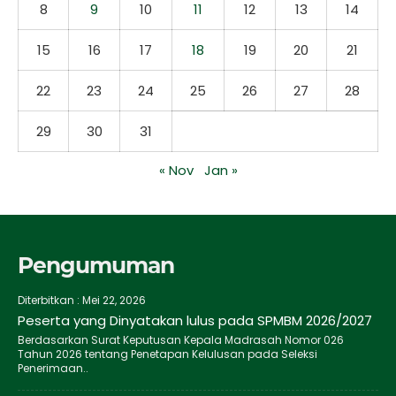
8
9
10
11
12
13
14
15
16
17
18
19
20
21
22
23
24
25
26
27
28
29
30
31
« Nov
Jan »
Pengumuman
Diterbitkan :
Mei 22, 2026
Peserta yang Dinyatakan lulus pada SPMBM 2026/2027
Berdasarkan Surat Keputusan Kepala Madrasah Nomor 026
Tahun 2026 tentang Penetapan Kelulusan pada Seleksi
Penerimaan..