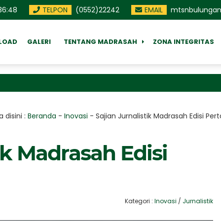
36
:
49
TELPON
(0552)22242
EMAIL
mtsnbulungan
LOAD
GALERI
TENTANG MADRASAH
ZONA INTEGRITAS
MA
 disini :
Beranda
-
Inovasi
-
Sajian Jurnalistik Madrasah Edisi Pe
tik Madrasah Edisi
Kategori :
Inovasi
/
Jurnalistik