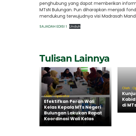
penghubung yang dapat memberikan informa
MTsN Bulungan. Pun diharapkan menjadi fonda
mendukung terwujudnya visi Madrasah Mandiri
SAJADAH EDISI 1
Unduh
Tulisan Lainnya
Oleh : O
Kunju
Oleh : Operator
Kabid
Efektifkan Peran Wali
di MT
Kelas Kepala MTs Negeri
Bulungan Lakukan Rapat
Koordinasi Wali Kelas