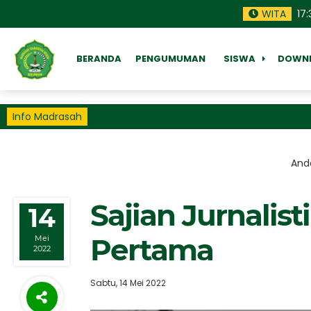
WITA
17
:
BERANDA
PENGUMUMAN
SISWA
DOWN
Info Madrasah
Anda
Sajian Jurnalis
14
Pertama
Mei
2022
Sabtu, 14 Mei 2022