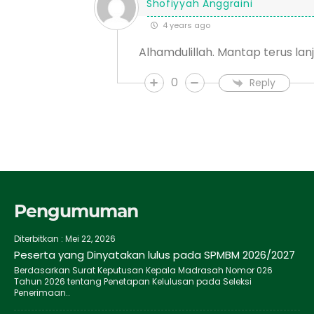
Shofiyyah Anggraini
4 years ago
Alhamdulillah. Mantap terus l
0
Reply
Pengumuman
Diterbitkan :
Mei 22, 2026
Peserta yang Dinyatakan lulus pada SPMBM 2026/2027
Berdasarkan Surat Keputusan Kepala Madrasah Nomor 026
Tahun 2026 tentang Penetapan Kelulusan pada Seleksi
Penerimaan..