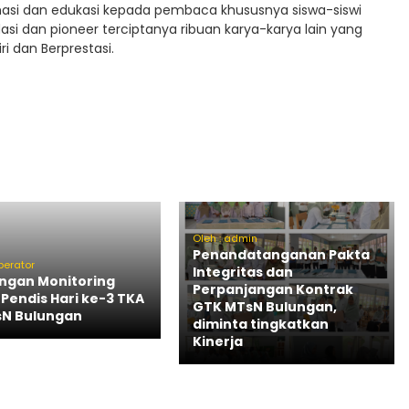
si dan edukasi kepada pembaca khususnya siswa-siswi
si dan pioneer terciptanya ribuan karya-karya lain yang
 dan Berprestasi.
Oleh : admin
Penandatanganan Pakta
perator
Integritas dan
ngan Monitoring
Perpanjangan Kontrak
 Pendis Hari ke-3 TKA
GTK MTsN Bulungan,
sN Bulungan
diminta tingkatkan
Kinerja