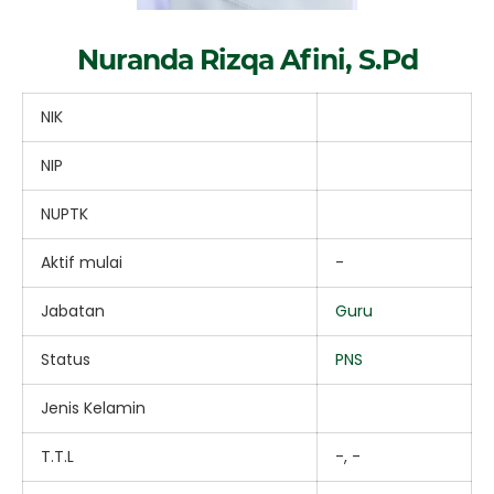
Nuranda Rizqa Afini, S.Pd
NIK
NIP
NUPTK
Aktif mulai
-
Jabatan
Guru
Status
PNS
Jenis Kelamin
T.T.L
-, -