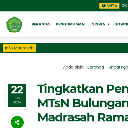
WITA
08
:
BERANDA
PENGUMUMAN
SISWA
DOWN
Info Madrasah
Anda disini :
Beranda
-
Uncatego
Tingkatkan Pe
22
MTsN Bulungan
Juni
2024
Madrasah Ram