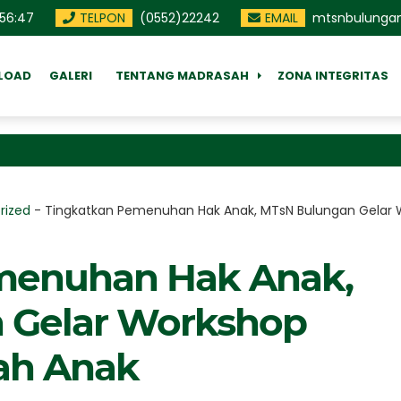
56
:
48
TELPON
(0552)22242
EMAIL
mtsnbulunga
LOAD
GALERI
TENTANG MADRASAH
ZONA INTEGRITAS
M
rized
-
Tingkatkan Pemenuhan Hak Anak, MTsN Bulungan Gelar
menuhan Hak Anak,
 Gelar Workshop
ah Anak