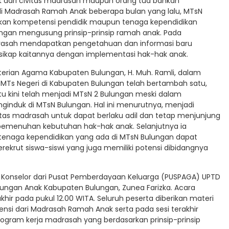
ik dari civitas madrasah maupun orang tua bahkan
di Madrasah Ramah Anak beberapa bulan yang lalu, MTsN
kan kompetensi pendidik maupun tenaga kependidikan
gan mengusung prinsip-prinsip ramah anak. Pada
adrasah mendapatkan pengetahuan dan informasi baru
sikap kaitannya dengan implementasi hak-hak anak.
erian Agama Kabupaten Bulungan, H. Muh. Ramli, dalam
MTs Negeri di Kabupaten Bulungan telah bertambah satu,
tu kini telah menjadi MTsN 2 Bulungan meski dalam
ginduk di MTsN Bulungan. Hal ini menurutnya, menjadi
vitas madrasah untuk dapat berlaku adil dan tetap menjunjung
 pemenuhan kebutuhan hak-hak anak. Selanjutnya ia
 tenaga kependidikan yang ada di MTsN Bulungan dapat
ekrut siswa-siswi yang juga memiliki potensi dibidangnya
 Konselor dari Pusat Pemberdayaan Keluarga (PUSPAGA) UPTD
ngan Anak Kabupaten Bulungan, Zunea Farizka. Acara
hir pada pukul 12.00 WITA. Seluruh peserta diberikan materi
nsi dari Madrasah Ramah Anak serta pada sesi terakhir
rogram kerja madrasah yang berdasarkan prinsip-prinsip