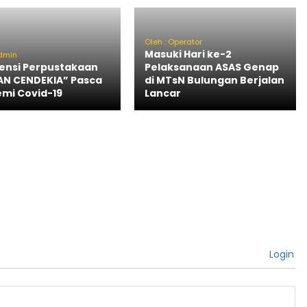
Oleh : Operator
Masuki Hari ke-2
admin
tensi Perpustakaan
Pelaksanaan ASAS Genap
N CENDEKIA” Pasca
di MTsN Bulungan Berjalan
mi Covid-19
Lancar
Login