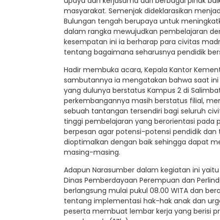
upaya dan kerjasama dari berbagai pihak ba
masyarakat. Semenjak dideklarasikan menja
Bulungan tengah berupaya untuk meningkat
dalam rangka mewujudkan pembelajaran den
kesempatan ini ia berharap para civitas m
tentang bagaimana seharusnya pendidik ber
Hadir membuka acara, Kepala Kantor Kement
sambutannya ia mengatakan bahwa saat ini 
yang dulunya berstatus Kampus 2 di Salimba
perkembangannya masih berstatus filial, men
sebuah tantangan tersendiri bagi seluruh ci
tinggi pembelajaran yang berorientasi pada
berpesan agar potensi-potensi pendidik dan
dioptimalkan dengan baik sehingga dapat mer
masing-masing.
Adapun Narasumber dalam kegiatan ini yaitu
Dinas Pemberdayaan Perempuan dan Perlindu
berlangsung mulai pukul 08.00 WITA dan berak
tentang implementasi hak-hak anak dan urge
peserta membuat lembar kerja yang berisi p